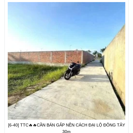
[6-40] TTC🔥🔥CẦN BÁN GẤP NỀN CÁCH ĐẠI LỘ ĐÔNG TÂY
30m