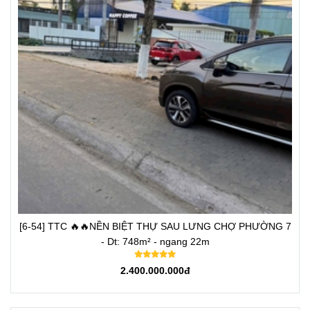
[6-54] TTC 🔥🔥NỀN BIỆT THỰ SAU LƯNG CHỢ PHƯỜNG 7
- Dt: 748m² - ngang 22m
2.400.000.000đ