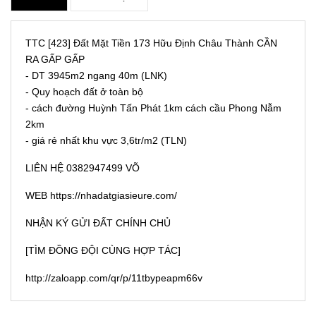
TTC [423] Đất Mặt Tiền 173 Hữu Định Châu Thành CẦN
RA GẤP GẤP
- DT 3945m2 ngang 40m (LNK)
- Quy hoạch đất ở toàn bộ
- cách đường Huỳnh Tấn Phát 1km cách cầu Phong Nẫm
2km
- giá rẻ nhất khu vực 3,6tr/m2 (TLN)
LIÊN HỆ 0382947499 VÕ
WEB
https://nhadatgiasieure.com/
NHẬN KÝ GỬI ĐẤT CHÍNH CHỦ
[TÌM ĐỒNG ĐỘI CÙNG HỢP TÁC]
http://zaloapp.com/qr/p/11tbypeapm66v