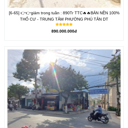
[6-65] 👉👉giảm trong tuần : 890Tr TTC🔥🔥BÁN NỀN 100%
THỔ CƯ - TRUNG TÂM PHƯỜNG PHÚ TÂN DT
890.000.000đ