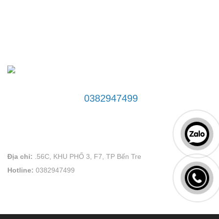
ĐƯỜNG DÂY NÓNG
0382947499
LIÊN HỆ
VÕ PLAND uy tín tạo thương hiệu
Địa chỉ:
.56C, KHU PHỐ 3, F7, TP Bến Tre
Hotline:
0382947499