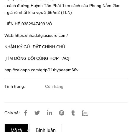
- cách đường Huỳnh Tấn Phát 1km cách cầu Phong Nẫm 2km
- giá rẻ nhất khu vực 3,6tr/m2 (TLN)
LIÊN HỆ 0382947499 VÕ
WEB
https://nhadatgiasieure.com/
NHẬN KÝ GỬI ĐẤT CHÍNH CHỦ
[TÌM ĐỒNG ĐỘI CÙNG HỢP TÁC]
http://zaloapp.com/qr/p/11tbypeapm66v
Tình trạng:
Còn hàng
Chia sẻ:
Mô tả
Bình luận