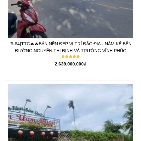
[6-64]TTC🔥🔥BÁN NỀN ĐẸP VỊ TRÍ ĐẮC ĐỊA - NẰM KẾ BÊN
ĐƯỜNG NGUYỄN THỊ ĐỊNH VÀ TRƯỜNG VĨNH PHÚC
2.639.000.000đ