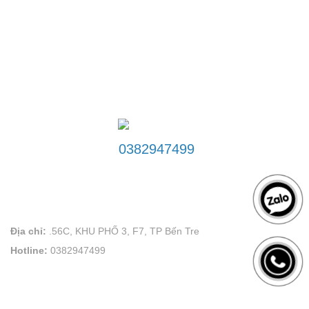
ĐƯỜNG DÂY NÓNG
0382947499
LIÊN HỆ
VÕ PLAND uy tín tạo thương hiệu
Địa chỉ:
.56C, KHU PHỐ 3, F7, TP Bến Tre
Hotline:
0382947499