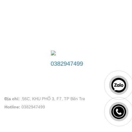
ĐƯỜNG DÂY NÓNG
0382947499
LIÊN HỆ
VÕ PLAND uy tín tạo thương hiệu
Địa chỉ:
.56C, KHU PHỐ 3, F7, TP Bến Tre
Hotline:
0382947499