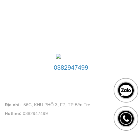
ĐƯỜNG DÂY NÓNG
0382947499
LIÊN HỆ
VÕ PLAND uy tín tạo thương hiệu
Địa chỉ:
.56C, KHU PHỐ 3, F7, TP Bến Tre
Hotline:
0382947499