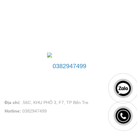
ĐƯỜNG DÂY NÓNG
0382947499
LIÊN HỆ
VÕ PLAND uy tín tạo thương hiệu
Địa chỉ:
.56C, KHU PHỐ 3, F7, TP Bến Tre
Hotline:
0382947499