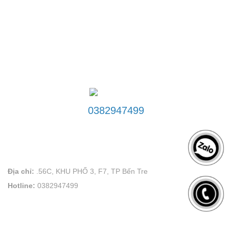
ĐƯỜNG DÂY NÓNG
0382947499
LIÊN HỆ
VÕ PLAND uy tín tạo thương hiệu
Địa chỉ:
.56C, KHU PHỐ 3, F7, TP Bến Tre
Hotline:
0382947499