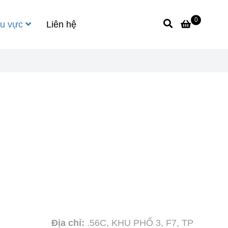
0
u vực
Liên hệ
G
LIÊN HỆ
VÕ PLAND uy tín tạo thương hiệu
Địa chỉ:
.56C, KHU PHỐ 3, F7, TP