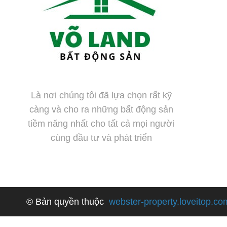
Là nơi chúng tôi đã lựa chọn rất kỹ
càng và cho ra những bất động sản
tiềm năng nhất cho tất cả mọi người
cùng đầu tư và phát triển
© Bản quyền thuộc
webster-property.loveitop.co