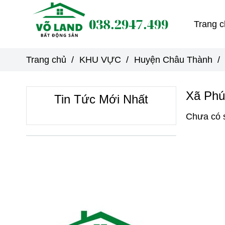
Trang c
Trang chủ
/
KHU VỰC
/
Huyện Châu Thành
/
Xã Phú
Tin Tức Mới Nhất
Chưa có 
VỀ CHÚNG TÔI
FANPA