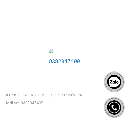
ĐƯỜNG DÂY NÓNG
0382947499
LIÊN HỆ
VÕ PLAND uy tín tạo thương hiệu
Địa chỉ:
.56C, KHU PHỐ 3, F7, TP Bến Tre
Hotline:
0382947499