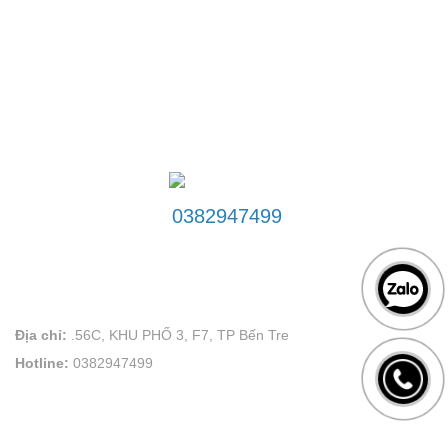
ĐƯỜNG DÂY NÓNG
0382947499
LIÊN HỆ
VÕ PLAND uy tín tạo thương hiệu
Địa chỉ:
.56C, KHU PHỐ 3, F7, TP Bến Tre
Hotline:
0382947499