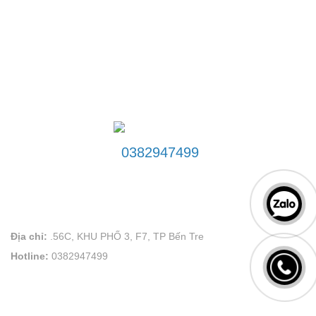
ĐƯỜNG DÂY NÓNG
0382947499
LIÊN HỆ
VÕ PLAND uy tín tạo thương hiệu
Địa chỉ:
.56C, KHU PHỐ 3, F7, TP Bến Tre
Hotline:
0382947499